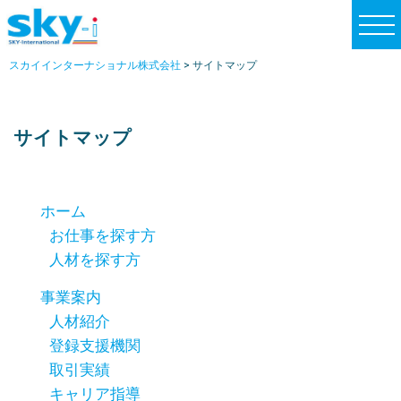
t
o
スカイインターナショナル株式会社
>
サイトマップ
g
g
l
サイトマップ
e
n
a
ホーム
v
お仕事を探す方
i
人材を探す方
g
a
事業案内
t
人材紹介
i
登録支援機関
o
取引実績
n
キャリア指導