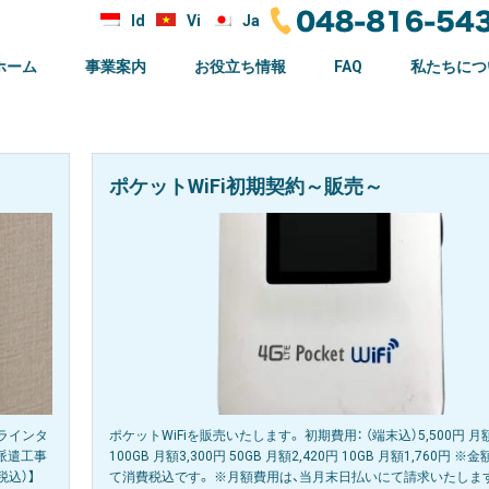
Id
Vi
Ja
ホーム
事業案内
お役立ち情報
FAQ
私たちにつ
ポケットWiFi初期契約～販売～
ラインタ
ポケットWiFiを販売いたします。 初期費用： （端末込）5,500円 月
：派遣工事
100GB 月額3,300円 50GB 月額2,420円 10GB 月額1,760円 
税込）】
て消費税込です。 ※月額費用は、当月末日払いにて請求いたします