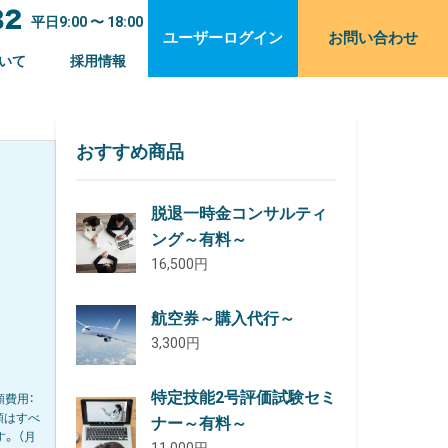
平日9:00 〜 18:00
ユーザーログイン
お問い合わせ
いて
採用情報
おすすめ商品
脱退一時金コンサルティ
ング～有料～
16,500円
航空券～購入代行～
3,300円
特定技能2号評価試験セミ
額費用：
※金額はすべ
ナー～有料～
。 （月