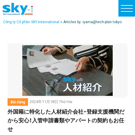
t
o
Công ty Cổ phần SKY-International
>
Articles by: iyama@tech-plan.tokyo
g
g
l
e
n
a
v
i
g
a
2024年11月18日 Thứ Hai
Bài đăng
t
外国籍に特化した人材紹介会社・登録支援機関だ
i
から安心！入管申請書類やアパートの契約もお任
o
せ
n