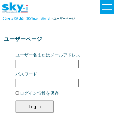
t
o
Công ty Cổ phần SKY-International
>
ユーザーページ
g
g
l
ユーザーページ
e
n
ユーザー名またはメールアドレス
a
v
i
パスワード
g
a
t
ログイン情報を保存
i
o
n