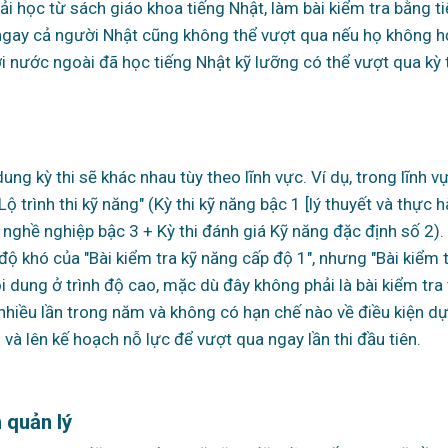
ải học từ sách giáo khoa tiếng Nhật, làm bài kiểm tra bằng t
à ngay cả người Nhật cũng không thể vượt qua nếu họ không 
ời nước ngoài đã học tiếng Nhật kỹ lưỡng có thể vượt qua kỳ t
ng kỳ thi sẽ khác nhau tùy theo lĩnh vực. Ví dụ, trong lĩnh v
 trình thi kỹ năng" (Kỳ thi kỹ năng bậc 1 [lý thuyết và thực h
và nghề nghiệp bậc 3 + Kỳ thi đánh giá Kỹ năng đặc định số 2)
độ khó của "Bài kiểm tra kỹ năng cấp độ 1", nhưng "Bài kiểm 
 dung ở trình độ cao, mặc dù đây không phải là bài kiểm tra
c nhiều lần trong năm và không có hạn chế nào về điều kiện dự 
và lên kế hoạch nỗ lực để vượt qua ngay lần thi đầu tiên.
 quản lý