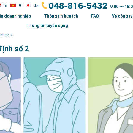
Id
Vi
Ja
9:00 〜 18:0
in doanh nghiệp
Thông tin hữu ích
FAQ
Về công ty
Thông tin tuyển dụng
nh số 2
ịnh số 2