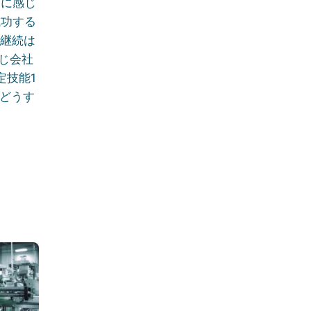
うに感じ
成功する
「継続は
じ会社
定技能1
もどうす