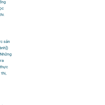
iếng
học
hi.
ực sản
ành])
. Những
tra
 thực
thi,