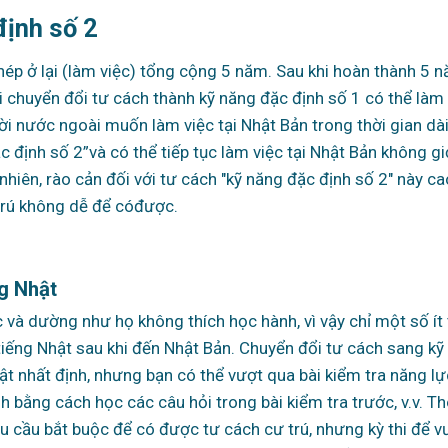
ịnh số 2
phép ở lại (làm việc) tổng cộng 5 năm. Sau khi hoàn thành 5 
i chuyển đổi tư cách thành kỹ năng đặc định số 1 có thể làm 
ời nước ngoài muốn làm việc tại Nhật Bản trong thời gian dà
c định số 2”
và có thể tiếp tục làm việc tại Nhật Bản không gi
nhiên, rào cản đối với tư cách "kỹ năng đặc định số 2" này c
trú không dễ để có
được.
g Nhật
c và dường như họ không thích học hành, vì vậy chỉ một số ít
tiếng Nhật sau khi đến Nhật Bản. Chuyển đổi tư cách sang kỹ
ật nhất định, nhưng bạn có thể vượt qua bài kiểm tra năng lự
h bằng cách học các câu hỏi trong bài kiểm tra trước, v.v. T
êu cầu bắt buộc để có được tư cách cư trú, nhưng kỳ thi để 