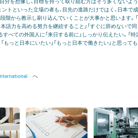
の自分を想像し、目標を持って取り組む方はそう多くないよ
ェントといった立場の者も、目先の進路だけではく、日本で
段階から教示し刷り込んでいくことが大事かと思います。
日本語力を高める努力を継続すること」「すぐに辞めないで同
るすべての外国人に「来日する前に」しっかり伝えたい。「特
「もっと日本にいたい」「もっと日本で働きたい」と思って
nternational
へ