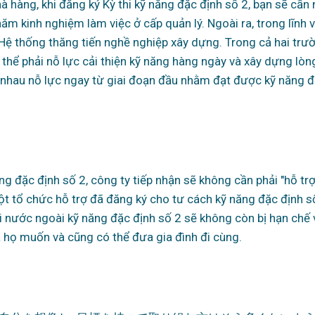
 hàng, khi đăng ký Kỳ thi kỹ năng đặc định số 2, bạn sẽ cần
năm kinh nghiệm làm việc ở cấp quản lý. Ngoài ra, trong lĩnh 
Hệ thống thăng tiến nghề nghiệp xây dựng. Trong cả hai trư
thể phải nỗ lực cải thiện kỹ năng hàng ngày và xây dựng lòng 
ng nhau nỗ lực ngay từ giai đoạn đầu nhằm đạt được kỹ năng đ
 đặc định số 2, công ty tiếp nhận sẽ không cần phải "hỗ trợ
ột tổ chức hỗ trợ đã đăng ký cho tư cách kỹ năng đặc định s
i nước ngoài kỹ năng đặc định số 2 sẽ không còn bị hạn chế 
là họ muốn và cũng có thể đưa gia đình đi cùng.