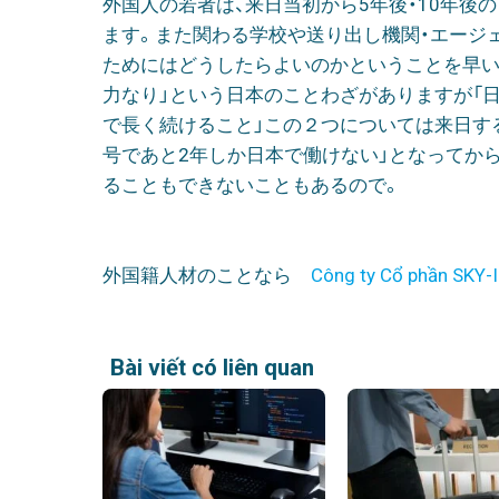
外国人の若者は、来日当初から5年後・10年後
ます。また関わる学校や送り出し機関・エージ
ためにはどうしたらよいのかということを早い
力なり」という日本のことわざがありますが「
で長く続けること」この２つについては来日す
号であと2年しか日本で働けない」となってから
ることもできないこともあるので。
外国籍人材のことなら
Công ty Cổ phần SKY-I
Bài viết có liên quan