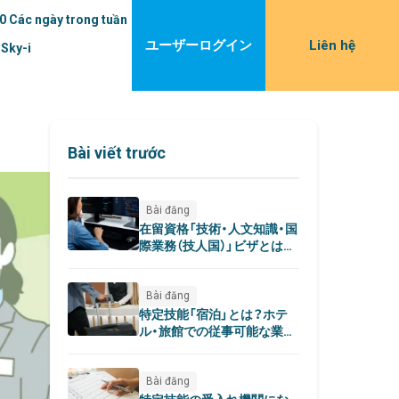
0 Các ngày trong tuần
ユーザーログイン
Liên hệ
 Sky-i
Bài viết trước
Bài đăng
在留資格「技術・人文知識・国
際業務（技人国）」ビザとは？
要件についても解説
Bài đăng
特定技能「宿泊」とは？ホテ
ル・旅館での従事可能な業務
範囲についても
Bài đăng