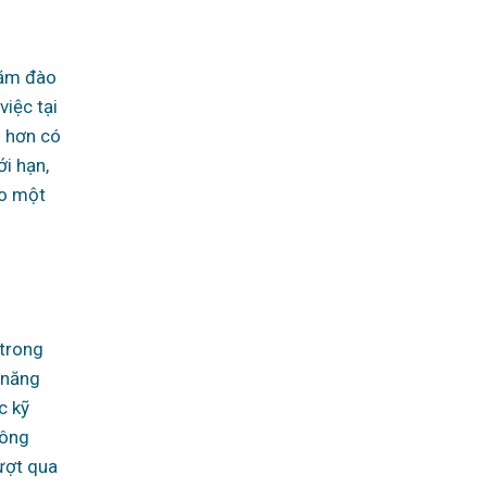
năm đào
việc tại
i hơn có
ới hạn,
ao một
 trong
 năng
c kỹ
hông
vượt qua