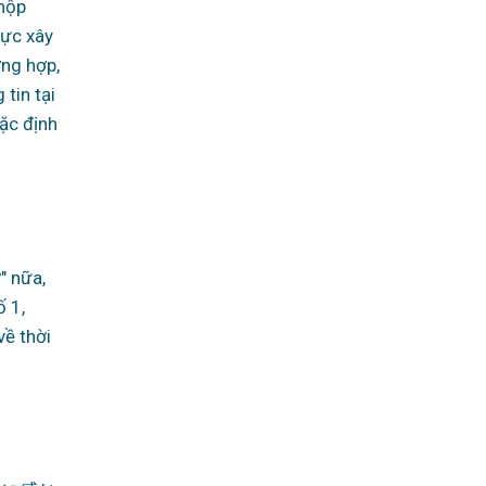
 nộp
vực xây
ờng hợp,
tin tại
ặc định
" nữa,
ố 1,
về thời