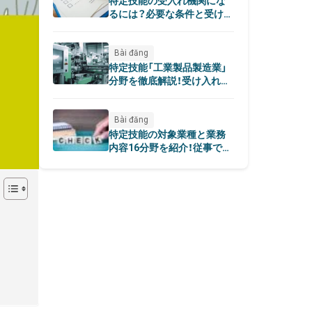
特定技能の受入れ機関にな
るには？必要な条件と受け入
れから採用までの流れ
Bài đăng
特定技能「工業製品製造業」
分野を徹底解説！受け入れ要
件についても
Bài đăng
特定技能の対象業種と業務
内容16分野を紹介！従事でき
る職種をわかりやすく解説