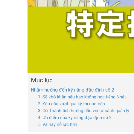
Mục lục
Nhằm hướng đến kỹ năng đặc định số 2
1. Sẽ khó khăn nếu bạn không học tiếng Nhật
2. Yêu cầu vượt qua kỳ thi cao cấp
3. Có Thành tích hướng dẫn với tư cách quản lý
4. Ưu điểm của kỹ năng đặc định số 2
5. Và hãy nỗ lực hơn