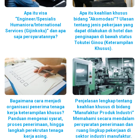
Apa itu visa
Apa itu keahlian khusus
“Engineer/Spesialis
bidang “Akomodasi”? Ulasan
Humaniora/International
tentang jenis pekerjaan yang
Services (Gijinkoku)” dan apa
dapat dilakukan di hotel dan
saja persyaratannya?
penginapan di bawah status
Tokutei Ginou (Keterampilan
Khusus).
Bagaimana cara menjadi
Penjelasan lengkap tentang
organisasi penerima tenaga
keahlian khusus di bidang
kerja keterampilan khusus?
“Manufaktur Produk Industri”
Panduan mengenai syarat,
Memahami secara mendalam
proses penerimaan, hingga
persyaratan penerimaan dan
langkah perekrutan tenaga
ruang lingkup pekerjaan di
kerja asing.
sektor industri manufaktur.