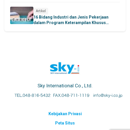
Memahami secara mendalam persyaratan
penerimaan dan ruang lingkup pekerjaan di
sektor industri manufaktur.
Artikel
16 Bidang Industri dan Jenis Pekerjaan
dalam Program Keterampilan Khusus
Memperkenalkan berbagai sektor kerja dan
kategori pekerjaan yang termasuk dalam
sistem Tokutei Ginou.
Sky International Co., Ltd.
Kebijakan Privasi
Peta Situs