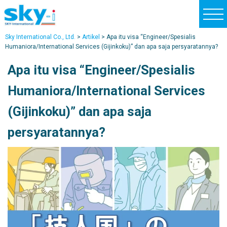
t
o
Sky International Co., Ltd.
>
Artikel
>
Apa itu visa “Engineer/Spesialis
g
Humaniora/International Services (Gijinkoku)” dan apa saja persyaratannya?
g
Apa itu visa “Engineer/Spesialis
l
e
Humaniora/International Services
n
(Gijinkoku)” dan apa saja
a
v
persyaratannya?
i
g
a
t
i
o
n