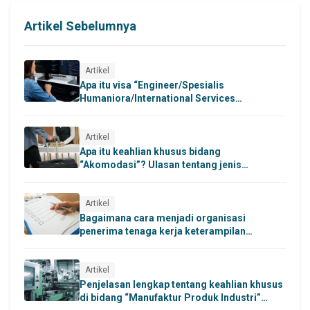
Artikel Sebelumnya
Artikel
Apa itu visa “Engineer/Spesialis
Humaniora/International Services
(Gijinkoku)” dan apa saja persyaratannya?
Artikel
Apa itu keahlian khusus bidang
“Akomodasi”? Ulasan tentang jenis
pekerjaan yang dapat dilakukan di hotel dan
penginapan di bawah status Tokutei Ginou
(Keterampilan Khusus).
Artikel
Bagaimana cara menjadi organisasi
penerima tenaga kerja keterampilan
khusus? Panduan mengenai syarat, proses
penerimaan, hingga langkah perekrutan
tenaga kerja asing.
Artikel
Penjelasan lengkap tentang keahlian khusus
di bidang “Manufaktur Produk Industri”