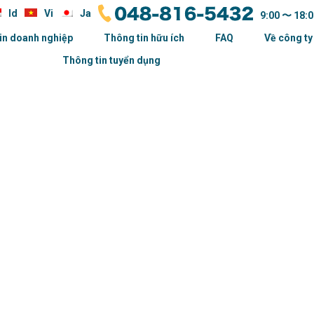
Id
Vi
Ja
9:00 〜 18:0
in doanh nghiệp
Thông tin hữu ích
FAQ
Về công ty
Thông tin tuyển dụng