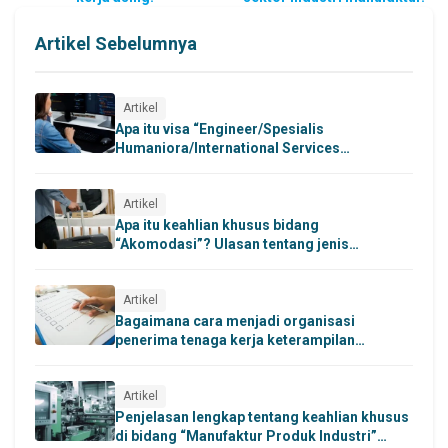
Artikel Sebelumnya
Artikel
Apa itu visa “Engineer/Spesialis
Humaniora/International Services
(Gijinkoku)” dan apa saja persyaratannya?
Artikel
Apa itu keahlian khusus bidang
“Akomodasi”? Ulasan tentang jenis
pekerjaan yang dapat dilakukan di hotel dan
penginapan di bawah status Tokutei Ginou
(Keterampilan Khusus).
Artikel
Bagaimana cara menjadi organisasi
penerima tenaga kerja keterampilan
khusus? Panduan mengenai syarat, proses
penerimaan, hingga langkah perekrutan
tenaga kerja asing.
Artikel
Penjelasan lengkap tentang keahlian khusus
di bidang “Manufaktur Produk Industri”