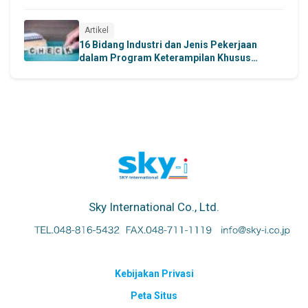
Memahami secara mendalam persyaratan
penerimaan dan ruang lingkup pekerjaan di
sektor industri manufaktur.
Artikel
16 Bidang Industri dan Jenis Pekerjaan
dalam Program Keterampilan Khusus
Memperkenalkan berbagai sektor kerja dan
kategori pekerjaan yang termasuk dalam
sistem Tokutei Ginou.
Sky International Co., Ltd.
Kebijakan Privasi
Peta Situs