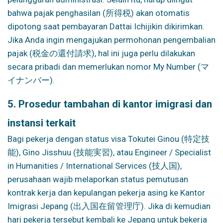
bahwa pajak penghasilan (所得税) akan otomatis
dipotong saat pembayaran Dattai Ichijikin dikirimkan.
Jika Anda ingin mengajukan permohonan pengembalian
pajak (税金の還付請求), hal ini juga perlu dilakukan
secara pribadi dan memerlukan nomor My Number (マ
イナンバー).
5. Prosedur tambahan di kantor imigrasi dan
instansi terkait
Bagi pekerja dengan status visa Tokutei Ginou (特定技
能), Gino Jisshuu (技能実習), atau Engineer / Specialist
in Humanities / International Services (技人国),
perusahaan wajib melaporkan status pemutusan
kontrak kerja dan kepulangan pekerja asing ke Kantor
Imigrasi Jepang (出入国在留管理庁). Jika di kemudian
hari pekerja tersebut kembali ke Jepang untuk bekerja