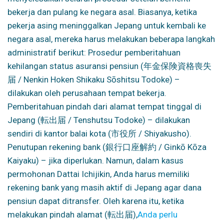
bekerja dan pulang ke negara asal. Biasanya, ketika
pekerja asing meninggalkan Jepang untuk kembali ke
negara asal, mereka harus melakukan beberapa langkah
administratif berikut: Prosedur pemberitahuan
kehilangan status asuransi pensiun (年金保険資格喪失
届 / Nenkin Hoken Shikaku Sōshitsu Todoke) –
dilakukan oleh perusahaan tempat bekerja.
Pemberitahuan pindah dari alamat tempat tinggal di
Jepang (転出届 / Tenshutsu Todoke) – dilakukan
sendiri di kantor balai kota (市役所 / Shiyakusho).
Penutupan rekening bank (銀行口座解約 / Ginkō Kōza
Kaiyaku) – jika diperlukan. Namun, dalam kasus
permohonan Dattai Ichijikin, Anda harus memiliki
rekening bank yang masih aktif di Jepang agar dana
pensiun dapat ditransfer. Oleh karena itu, ketika
melakukan pindah alamat (転出届),
Anda perlu