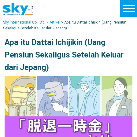
t
o
Sky International Co., Ltd.
>
Artikel
>
Apa itu Dattai Ichijikin (Uang Pensiun
g
Sekaligus Setelah Keluar dari Jepang)
g
Apa itu Dattai Ichijikin (Uang
l
e
Pensiun Sekaligus Setelah Keluar
n
dari Jepang)
a
v
i
g
a
t
i
o
n