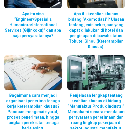
Apa itu visa
Apa itu keahlian khusus
“Engineer/Spesialis
bidang “Akomodasi”? Ulasan
Humaniora/International
tentang jenis pekerjaan yang
Services (Gijinkoku)” dan apa
dapat dilakukan di hotel dan
saja persyaratannya?
penginapan di bawah status
Tokutei Ginou (Keterampilan
Khusus).
Bagaimana cara menjadi
Penjelasan lengkap tentang
organisasi penerima tenaga
keahlian khusus di bidang
kerja keterampilan khusus?
“Manufaktur Produk Industri”
Panduan mengenai syarat,
Memahami secara mendalam
proses penerimaan, hingga
persyaratan penerimaan dan
langkah perekrutan tenaga
ruang lingkup pekerjaan di
kerja asing.
sektor industri manufaktur.