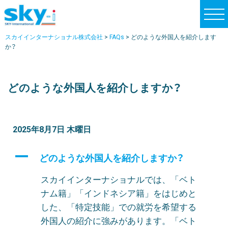
t
o
スカイインターナショナル株式会社
>
FAQs
>
どのような外国人を紹介します
g
か？
g
l
e
どのような外国人を紹介しますか？
n
a
v
2025年8月7日 木曜日
i
g
A
どのような外国人を紹介しますか？
a
t
スカイインターナショナルでは、「ベト
i
ナム籍」「インドネシア籍」をはじめと
o
した、「特定技能」での就労を希望する
n
外国人の紹介に強みがあります。「ベト