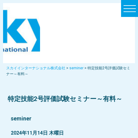
t
o
g
g
l
e
n
a
スカイインターナショナル株式会社
>
seminer
>
特定技能2号評価試験セミ
ナー～有料～
v
i
g
特定技能2号評価試験セミナー～有料～
a
t
i
seminer
o
2024年11月14日 木曜日
n