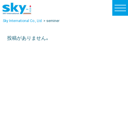
t
o
Sky International Co., Ltd.
>
seminer
g
g
投稿がありません。
l
e
n
a
v
i
g
a
t
i
o
n