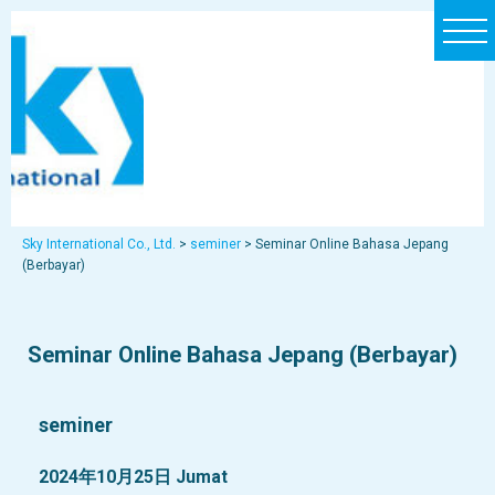
t
o
g
g
l
e
n
a
Sky International Co., Ltd.
>
seminer
>
Seminar Online Bahasa Jepang
(Berbayar)
v
i
g
Seminar Online Bahasa Jepang (Berbayar)
a
t
i
seminer
o
2024年10月25日 Jumat
n