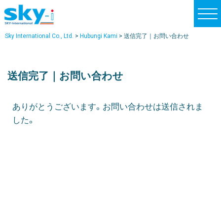
t
o
Sky International Co., Ltd.
>
Hubungi Kami
>
送信完了｜お問い合わせ
g
g
l
送信完了｜お問い合わせ
e
n
ありがとうございます。お問い合わせは送信されま
a
した。
v
i
g
a
t
i
o
n