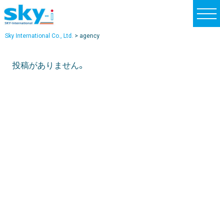
t
o
Sky International Co., Ltd.
>
agency
g
g
投稿がありません。
l
e
n
a
v
i
g
a
t
i
o
n